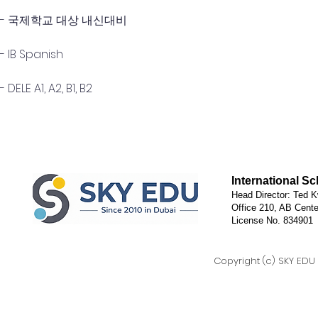
- 국제학교 대상 내신대비 
- IB Spanish
- DELE A1, A2, B1, B2
International S
Head Director: Ted K
Office 210, AB Cente
License No. 834901
Copyright (c) SKY EDU D